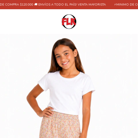
COMPRA $120.000 🚚 ENVÍOS A TODO EL PAÍS! VENTA MAYORISTA
⚡MINIMO DE COMPR