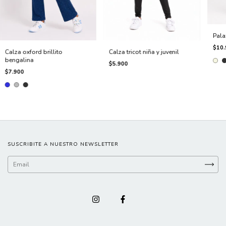
Pala
$10.
Calza oxford brillito
Calza tricot niña y juvenil
bengalina
$5.900
$7.900
SUSCRIBITE A NUESTRO NEWSLETTER