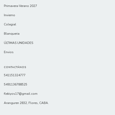
Primavera-Verano 2027
Invierno
Colegial
Blanqueria
ÚLTIMAS UNIDADES
Envios
CONTACTÁNOS
541151324777
5491136788525
flekiyos17@gmail.com
Aranguren 2832, Flores, CABA.