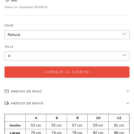
$7.900
Precio sin impuestos
$6.528,93
COLOR
TALLE
MEDIOS DE PAGO
MEDIOS DE ENVÍO
4
6
8
10
12
Ancho
53 cm
55 cm
57 cm
59 cm
61 cm
Largo
70 cm
74 cm
78 cm
82 cm
86 cm